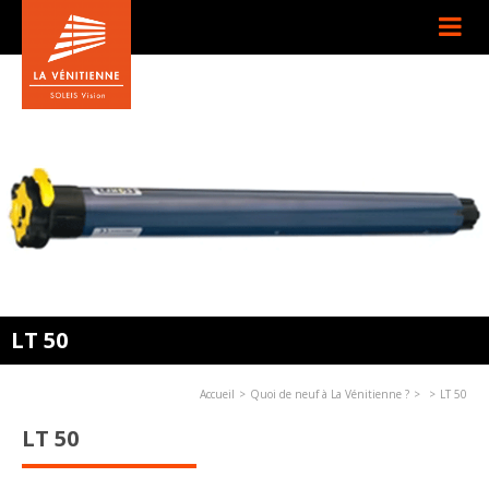
LT 50
Accueil
Quoi de neuf à La Vénitienne ?
LT 50
LT 50