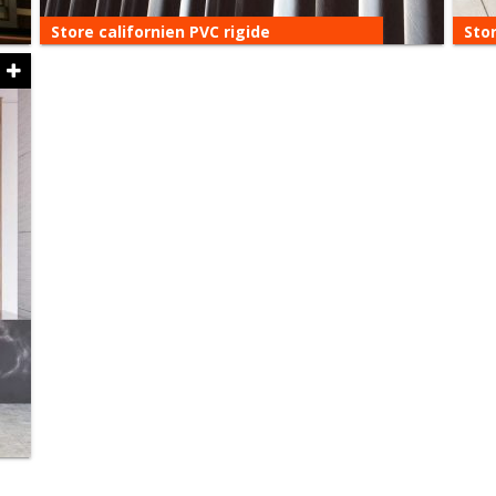
Store californien PVC rigide
Stor
Store californien PVC rigide
Robuste, économique et facile d’entretien, le
PVC est un matériau très intéressant pour vos
stores à bandes verticales. Il s’adapte…