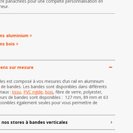
e panachées pour une complète personnalisation en
ieur.
iens aluminium
ens bois
niens sur mesure
ales est composé à vos mesures d’un rail en aluminium
 de bandes. Les bandes sont disponibles dans différents
riaux :
tissu,
PVC rigide
,
bois
, fibre de verre, polyester,
argeurs de bandes sont disponibles : 127 mm, 89 mm et 63
ponibles également seules pour vous permettre de
 nos stores à bandes verticales