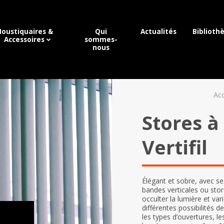
oustiquaires &
Qui
Actualités
Biblioth
Accessoires
sommes-
nous
Acc
Stores à
Vertifil
Élégant et sobre, avec se
bandes verticales ou stor
occulter la lumière et va
différentes possibilités 
les types d’ouvertures, l