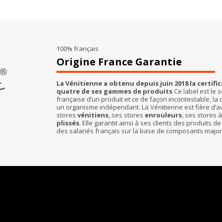
100% français
Origine France Garantie
La Vénitienne a obtenu depuis juin 2018 la certif
quatre de ses gammes de produits
Ce label est le s
française d’un produit et ce de façon incontestable, la c
un organisme indépendant. La Vénitienne est fière d’avo
stores
vénitiens
, ses stores
enrouleurs
, ses stores 
plissés
. Elle garantit ainsi à ses clients des produits 
des salariés français sur la base de composants majo