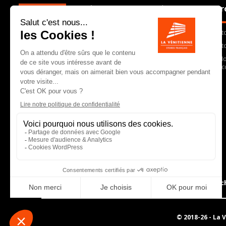
La Vénitienne est une PME charentaise qui,
Pr
depuis 30 ans, conçoit, fabrique et
commercialise dans toute la France des
St
stores et autres équipements de protection
solaire et lumineuse. En choisissant La
St
Vénitienne, vous faites le choix d’un
Mo
partenaire qui vous garantit un produit de
Ac
qualité, une réactivité immédiate et une
équipe commerciale expérimentée.
6 allée des grands c
© 2018-26 -
La 