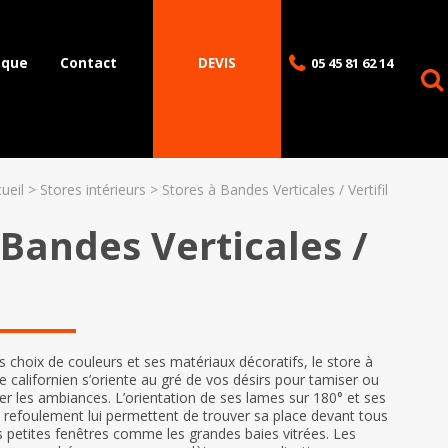
èque
Contact
DEVIS
05 45 81 62 14
ueil
Stores intérieurs
Stores à Bandes Verticales / Vertifil
 Bandes Verticales /
s choix de couleurs et ses matériaux décoratifs, le store à
e californien s’oriente au gré de vos désirs pour tamiser ou
rier les ambiances. L’orientation de ses lames sur 180° et ses
de refoulement lui permettent de trouver sa place devant tous
es petites fenêtres comme les grandes baies vitrées. Les