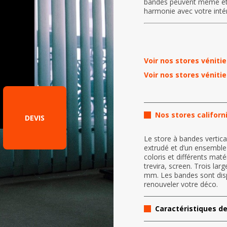
bandes peuvent même êtr
harmonie avec votre intér
Voir nos stores vénit
Voir nos stores véniti
Nos stores califor
DEVIS
Le store à bandes vertic
extrudé et d’un ensemble
coloris et différents maté
trevira, screen. Trois l
mm. Les bandes sont dis
renouveler votre déco.
Caractéristiques de