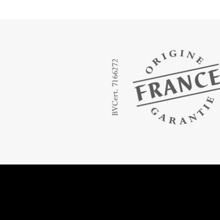
Store à bandes verticales bois
Nos stores à bandes verticales bois sont
disponibles en largeur de bandes 89 mm.
Fabriqués sur mesure, ils allient la…