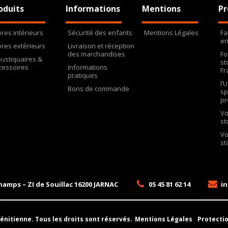
oduits
Informations
Mentions
Pr
ores intérieurs
Sécurité des enfants
Mentions Légales
Fa
en
ores extérieurs
Livraison et réception
des marchandises
Fo
ustiquaires &
st
cessoires
Informations
Fr
pratiques
l’
Bons de commande
sp
pr
Vo
st
Vo
st
hamps – ZI de Souillac
16200
JARNAC
05 45 81 62 14
in
Vénitienne.
Tous les droits sont réservés.
Mentions Légales
Protecti