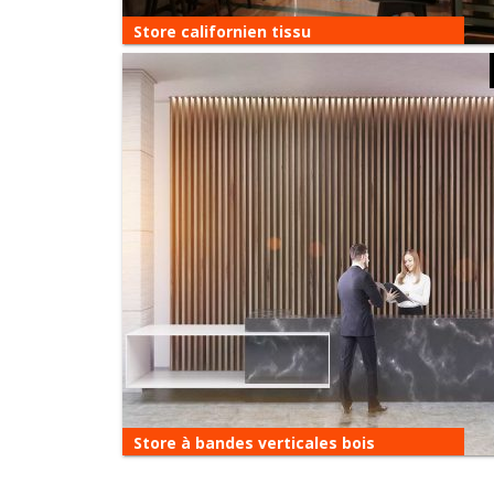
Store californien tissu
Store californien tissu
Plus ou moins occultants et filtrants,
disponibles dans une large gamme de coloris,
les tissus choisis par La Vénitienne font…
Store à bandes verticales bois