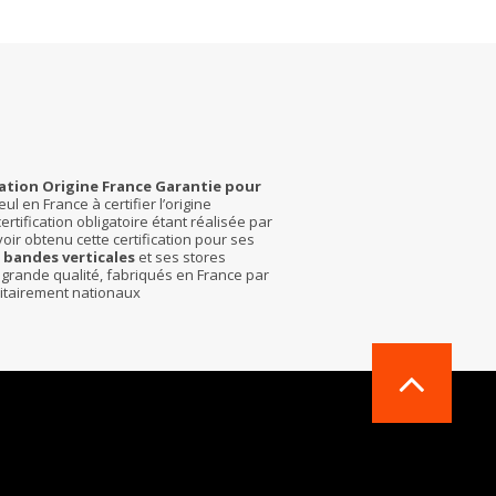
ication Origine France Garantie pour
eul en France à certifier l’origine
ertification obligatoire étant réalisée par
ir obtenu cette certification pour ses
à
bandes verticales
et ses stores
de grande qualité, fabriqués en France par
ritairement nationaux