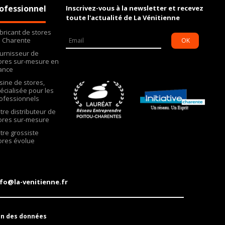
ofessionnel
Inscrivez-vous à la newsletter et recevez
toute l'actualité de La Vénitienne
bricant de stores
 Charente
OK
urnisseur de
ores sur-mesure en
ance
Usine de stores,
écialisée pour les
ofessionnels
tre distributeur de
ores sur-mesure
tre grossiste
ores évolue
fo@la-venitienne.fr
on des données