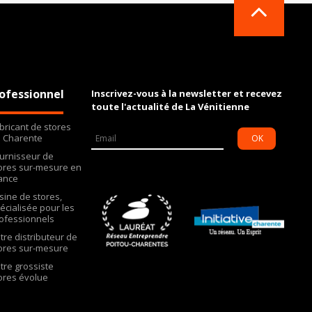
ofessionnel
Inscrivez-vous à la newsletter et recevez
toute l'actualité de La Vénitienne
bricant de stores
 Charente
OK
urnisseur de
ores sur-mesure en
ance
Usine de stores,
écialisée pour les
ofessionnels
tre distributeur de
ores sur-mesure
tre grossiste
ores évolue