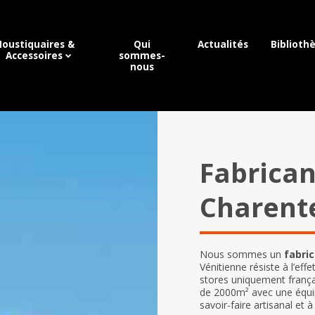
oustiquaires &
Qui
Actualités
Biblioth
Accessoires
sommes-
nous
Fabrican
Charent
Nous sommes un
fabri
Vénitienne résiste à l’eff
stores uniquement françai
de 2000m² avec une équipe
savoir-faire artisanal et 