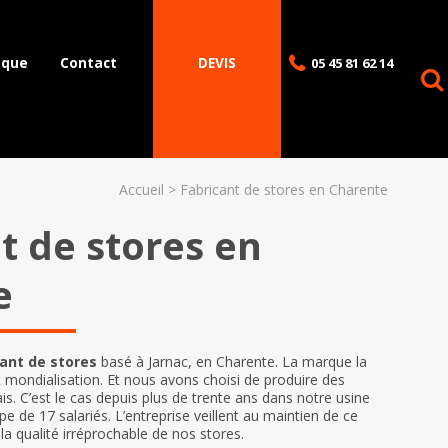
èque
Contact
DEVIS
05 45 81 62 14
Accueil
Fabricant de stores en Charente
t de stores en
e
cant de stores
basé à Jarnac, en Charente. La marque la
et mondialisation. Et nous avons choisi de produire des
s. C’est le cas depuis plus de trente ans dans notre usine
 de 17 salariés. L’entreprise veillent au maintien de ce
à la qualité irréprochable de nos
stores.