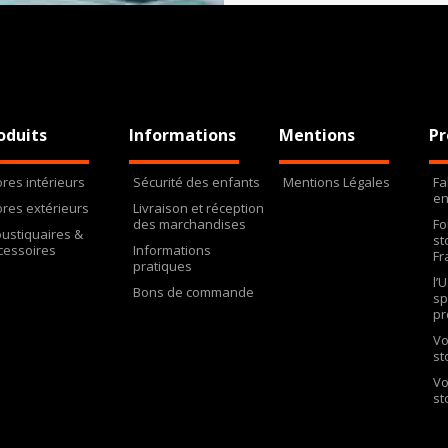
oduits
Informations
Mentions
Pr
ores intérieurs
Sécurité des enfants
Mentions Légales
Fa
en
ores extérieurs
Livraison et réception
des marchandises
Fo
ustiquaires &
st
cessoires
Informations
Fr
pratiques
l’
Bons de commande
sp
pr
Vo
st
Vo
st