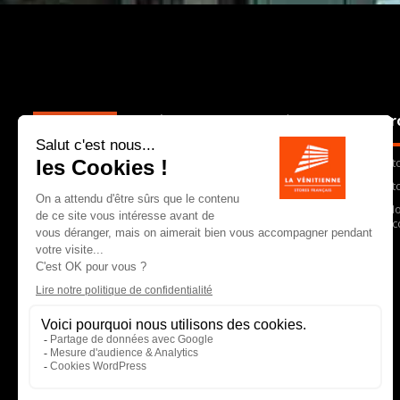
La Vénitienne est une PME charentaise qui,
Pr
depuis 30 ans, conçoit, fabrique et
commercialise dans toute la France des
St
stores et autres équipements de protection
solaire et lumineuse. En choisissant La
St
Vénitienne, vous faites le choix d’un
Mo
partenaire qui vous garantit un produit de
Ac
qualité, une réactivité immédiate et une
équipe commerciale expérimentée.