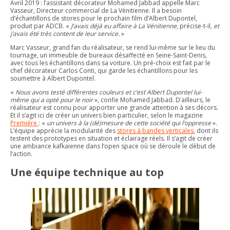
Avril 2019 : l’assistant décorateur Mohamed Jabbad appelle Marc
Vasseur, Directeur commercial de La Vénitienne. Il a besoin
d’échantillons de stores pour le prochain film d’Albert Dupontel,
produit par ADCB. «
J’avais déjà eu affaire à La Vénitienne
, précise-t-il
, et
j’avais été très content de leur service.
»
Marc Vasseur, grand fan du réalisateur, se rend lui-même sur le lieu du
tournage, un immeuble de bureaux désaffecté en Seine-Saint-Denis,
avec tous les échantillons dans sa voiture. Un pré-choix est fait par le
chef décorateur Carlos Conti, qui garde les échantillons pour les
soumettre à Albert Dupontel.
«
Nous avons testé différentes couleurs et c’est Albert Dupontel lui-
même qui a opté pour le noir
», confie Mohamed Jabbad. D’ailleurs, le
réalisateur est connu pour apporter une grande attention à ses décors.
Et il s’agit ici de créer un univers bien particulier, selon le magazine
Première
: «
un univers à la (dé)mesure de cette société qui l’oppresse
».
L’équipe apprécie la modularité des
stores à bandes verticales
, dont ils
testent des prototypes en situation et éclairage réels. Il s’agit de créer
une ambiance kafkaïenne dans l’open space où se déroule le début de
l’action.
Une équipe technique au top