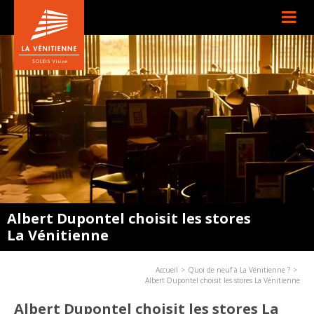
Albert Dupontel choisit les stores
La Vénitienne
Accueil
Quoi de neuf à La Vénitienne ?
Albert Dupontel choisit les stores La Vénitienne
Albert Dupontel choisit les stores La