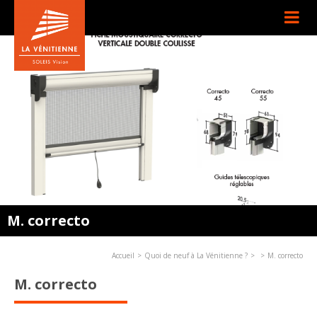
M. correcto
Accueil
Quoi de neuf à La Vénitienne ?
M. correcto
M. correcto