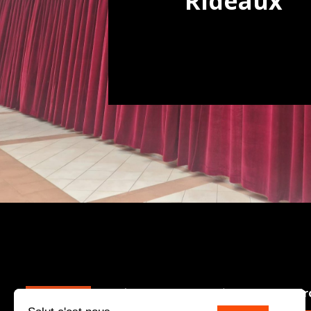
Rideaux
La Vénitienne est une PME charentaise qui,
Pr
depuis 30 ans, conçoit, fabrique et