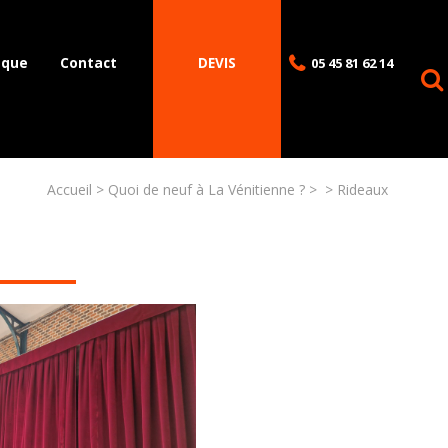
èque
Contact
DEVIS
05 45 81 62 14
Accueil
Quoi de neuf à La Vénitienne ?
Rideaux