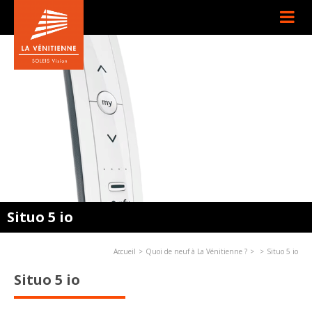
Situo 5 io
Accueil
Quoi de neuf à La Vénitienne ?
Situo 5 io
Situo 5 io