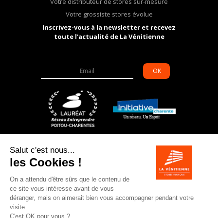
Votre distributeur de stores sur-mesure
Votre grossiste stores évolue
Inscrivez-vous à la newsletter et recevez
toute l'actualité de La Vénitienne
OK
6 allée des grands champs – ZI de Souillac
16200
JARNAC
05 45 81 62 14