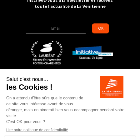
Inscrivez-vous à la newsletter et recevez
toute l'actualité de La Vénitienne
OK
6 allée des grands champs – ZI de Souillac
16200
JARNAC
05 45 81 62 14
info@la-venitienne.fr