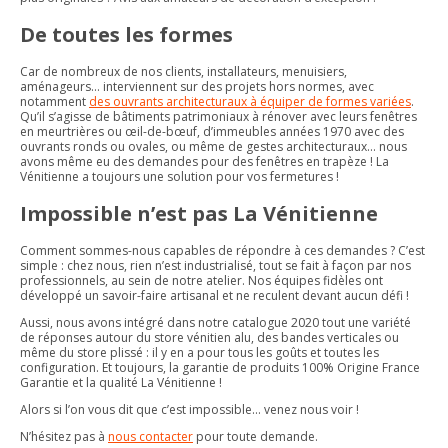
De toutes les formes
Car de nombreux de nos clients, installateurs, menuisiers,
aménageurs… interviennent sur des projets hors normes, avec
notamment
des ouvrants architecturaux à équiper de formes variées
.
Qu’il s’agisse de bâtiments patrimoniaux à rénover avec leurs fenêtres
en meurtrières ou œil-de-bœuf, d’immeubles années 1970 avec des
ouvrants ronds ou ovales, ou même de gestes architecturaux… nous
avons même eu des demandes pour des fenêtres en trapèze ! La
Vénitienne a toujours une solution pour vos fermetures !
Impossible n’est pas La Vénitienne
Comment sommes-nous capables de répondre à ces demandes ? C’est
simple : chez nous, rien n’est industrialisé, tout se fait à façon par nos
professionnels, au sein de notre atelier. Nos équipes fidèles ont
développé un savoir-faire artisanal et ne reculent devant aucun défi !
Aussi, nous avons intégré dans notre catalogue 2020 tout une variété
de réponses autour du store vénitien alu, des bandes verticales ou
même du store plissé : il y en a pour tous les goûts et toutes les
configuration. Et toujours, la garantie de produits 100% Origine France
Garantie et la qualité La Vénitienne !
Alors si l’on vous dit que c’est impossible… venez nous voir !
N’hésitez pas à
nous contacter
pour toute demande.