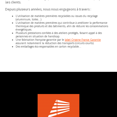
ses clients.
Depuis plusieurs années, nous nous engageons à travers :
L’utilisation de matières premières recyclables ou issues du recyclage
(aluminium, toiles…).
L’utilisation de matières premières qui contribue à améliorer la performance
thermique des produits et des bâtiments, afin de réduire les consommations
énergétiques.
Plusieurs prestations confiées à des ateliers protégés, faisant appel à des
personnes en situation de handicap.
Une fabrication française garantie par le
label Origine France Garantie
assurant notamment la réduction des transports (circuits courts).
Des emballages éco-responsables en carton recyclable…