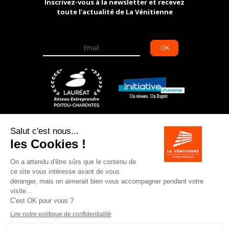
Inscrivez-vous à la newsletter et recevez
toute l'actualité de La Vénitienne
OK
6 allée des grands champs – ZI de Souillac
16200
JARNAC
05 45 81 62 14
info@la-venitienne.fr