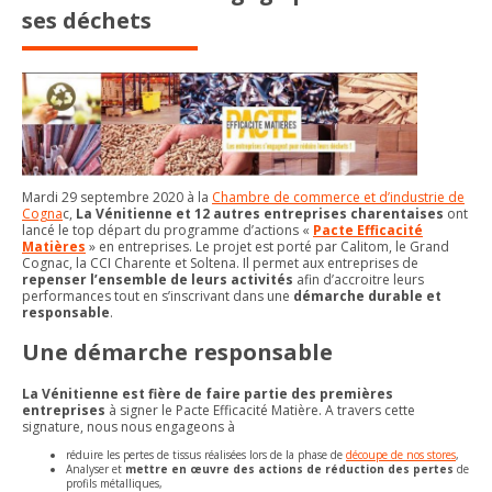
ses déchets
Mardi 29 septembre 2020 à la
Chambre de commerce et d’industrie de
Cogna
c,
La Vénitienne et 12 autres entreprises charentaises
ont
lancé le top départ du programme d’actions «
Pacte Efficacité
Matières
» en entreprises. Le projet est porté par Calitom, le Grand
Cognac, la CCI Charente et Soltena. Il permet aux entreprises de
repenser l’ensemble de leurs activités
afin d’accroitre leurs
performances tout en s’inscrivant dans une
démarche durable et
responsable
.
Une démarche responsable
La Vénitienne est fière de faire partie des premières
entreprises
à signer le Pacte Efficacité Matière. A travers cette
signature, nous nous engageons à
réduire les pertes de tissus réalisées lors de la phase de
découpe de nos stores
,
Analyser et
mettre en œuvre des actions de
réduction des pertes
de
profils métalliques,