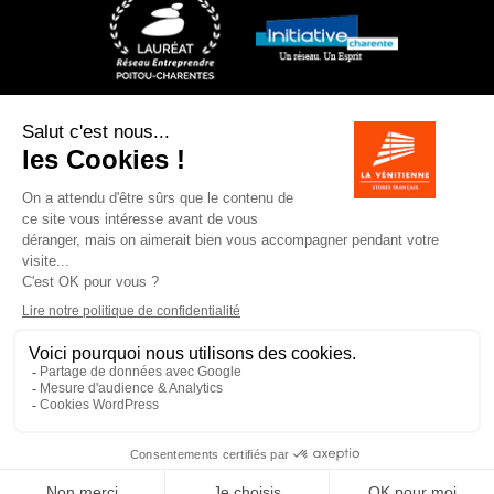
6 allée des grands champs – ZI de Souillac
16200
JARNAC
05 45 81 62 14
info@la-venitienne.fr
© 2018-26 -
La Vénitienne.
Tous les droits sont réservés.
Mentions Légales
Protection des données