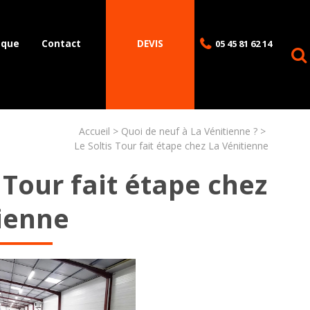
èque
Contact
DEVIS
05 45 81 62 14
Accueil
Quoi de neuf à La Vénitienne ?
Le Soltis Tour fait étape chez La Vénitienne
s Tour fait étape chez
ienne