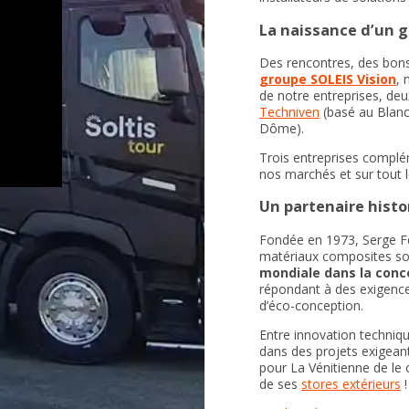
La naissance d’un 
Des rencontres, des bon
groupe SOLEIS Vision
, 
de notre entreprises, deux
Techniven
(basé au Blanc
Dôme).
Trois entreprises complé
nos marchés et sur tout le
Un partenaire histo
Fondée en 1973, Serge Fer
matériaux composites s
mondiale dans la conce
répondant à des exigence
d’éco-conception.
Entre innovation techniq
dans des projets exigeants
pour La Vénitienne de le
de ses
stores extérieurs
!