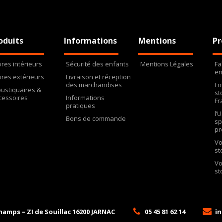
oduits
Informations
Mentions
Pr
ores intérieurs
Sécurité des enfants
Mentions Légales
Fa
en
ores extérieurs
Livraison et réception
des marchandises
Fo
ustiquaires &
st
cessoires
Informations
Fr
pratiques
l’
Bons de commande
sp
pr
Vo
st
Vo
st
hamps – ZI de Souillac
16200
JARNAC
05 45 81 62 14
in