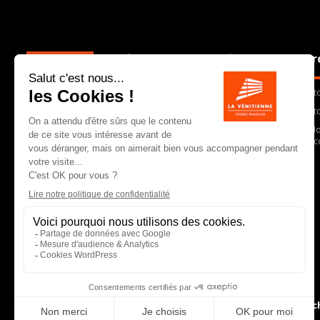
La Vénitienne est une PME charentaise qui,
Pr
depuis 30 ans, conçoit, fabrique et
commercialise dans toute la France des
St
stores et autres équipements de protection
solaire et lumineuse. En choisissant La
St
Vénitienne, vous faites le choix d’un
Mo
partenaire qui vous garantit un produit de
Ac
qualité, une réactivité immédiate et une
équipe commerciale expérimentée.
6 allée des grands c