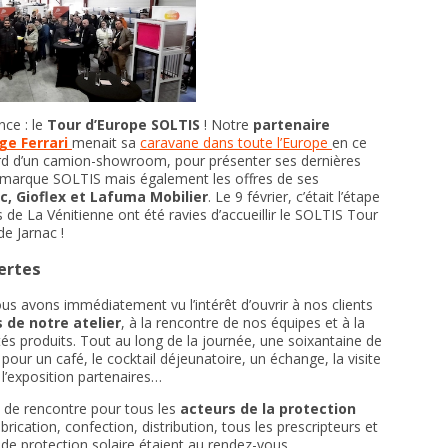
nce : le
Tour d’Europe SOLTIS
! Notre
partenaire
ge Ferrari
menait sa
caravane dans toute l’Europe
en ce
rd d’un camion-showroom, pour présenter ses dernières
e marque SOLTIS mais également les offres de ses
c, Gioflex et Lafuma Mobilier
. Le 9 février, c’était l’étape
de La Vénitienne ont été ravies d’accueillir le SOLTIS Tour
de Jarnac !
ertes
s avons immédiatement vu l’intérêt d’ouvrir à nos clients
 de notre atelier
, à la rencontre de nos équipes et à la
s produits. Tout au long de la journée, une soixantaine de
pour un café, le cocktail déjeunatoire, un échange, la visite
 l’exposition partenaires…
de rencontre pour tous les
acteurs de la protection
rication, confection, distribution, tous les prescripteurs et
s de protection solaire étaient au rendez-vous.