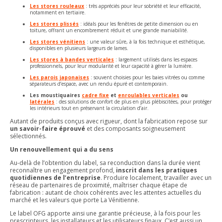
Les stores rouleaux
: très appréciés pour leur sobriété et leur efficacité,
notamment en tertiaire.
Les stores plissés
: idéals pour les fenêtres de petite dimension ou en
toiture, offrant un encombrement réduit et une grande maniabilité.
Les stores vénitiens
: une valeur sûre, à la fois technique et esthétique,
disponibles en plusieurs largeurs de lames.
Les stores à bandes verticales
: largement utilisés dans les espaces
professionnels, pour leur modularité et leur capacité à gérer la lumière.
Les parois japonaises
: souvent choisies pour les baies vitrées ou comme
séparateurs d’espace, avec un rendu épuré et contemporain.
Les moustiquaires
cadre fixe
et
enroulables verticales
ou
latérales
: des solutions de confort de plus en plus plébiscitées, pour protéger
les intérieurs tout en préservant la circulation d’air.
Autant de produits conçus avec rigueur, dont la fabrication repose sur
un savoir-faire éprouvé
et des composants soigneusement
sélectionnés.
Un renouvellement qui a du sens
Au-delà de l’obtention du label, sa reconduction dans la durée vient
reconnaître un engagement profond,
inscrit dans les pratiques
quotidiennes de l’entreprise
. Produire localement, travailler avec un
réseau de partenaires de proximité, maîtriser chaque étape de
fabrication : autant de choix cohérents avec les attentes actuelles du
marché et les valeurs que porte La Vénitienne.
Le label OFG apporte ainsi une garantie précieuse, à la fois pour les
prescripteurs, les installateurs et les utilisateurs finaux. C’est aussi un