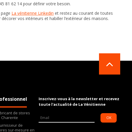
5 81 62 14 pour définir votre besoin.
e page
La vénitienne Linkedin
et restez au courant de toutes
r décorer vos intérieurs et habiller l’extérieur des maisons.
ofessionnel
Inscrivez-vous à la newsletter et recevez
toute l'actualité de La Vénitienne
bricant de stores
 Charente
OK
urnisseur de
ores sur-mesure en