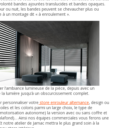
à volonté bandes ajourées translucides et bandes opaques.
 jour ou nuit, les bandes peuvent se chevaucher plus ou
e à un montage dit « à enroulement ».
er l’ambiance lumineuse de la pièce, depuis avec un
 la lumière jusqu’à un obscurcissement complet.
r personnaliser votre
store enrouleur alternance
, design ou
toiles et les coloris parmi un large choix, le type de
otorisation autonome) la version avec ou sans coffre et
 plafond)… Ainsi nos équipes commerciales vous ferons une
t notre atelier de Jarnac mettra le plus grand soin à la