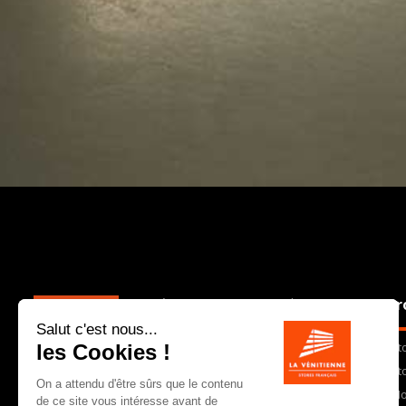
La Vénitienne est une PME charentaise qui,
Pr
depuis 30 ans, conçoit, fabrique et
commercialise dans toute la France des
St
stores et autres équipements de protection
solaire et lumineuse. En choisissant La
St
Vénitienne, vous faites le choix d’un
Mo
partenaire qui vous garantit un produit de