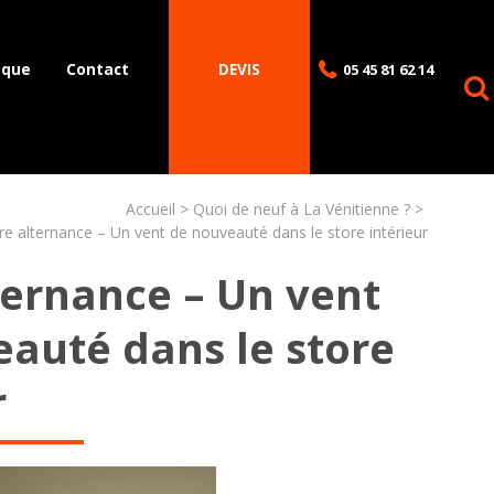
èque
Contact
DEVIS
05 45 81 62 14
Accueil
Quoi de neuf à La Vénitienne ?
re alternance – Un vent de nouveauté dans le store intérieur
ternance – Un vent
auté dans le store
r