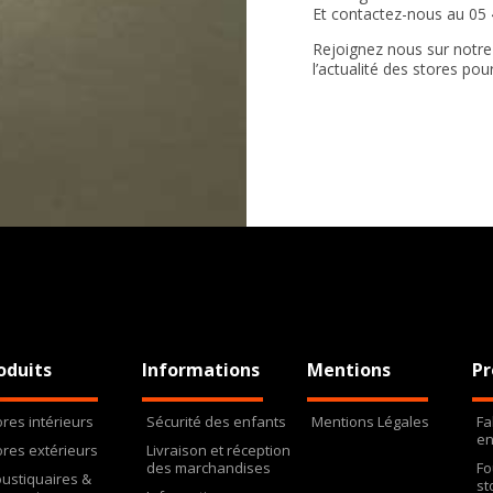
Et contactez-nous au 05 4
Rejoignez nous sur notr
l’actualité des stores pou
oduits
Informations
Mentions
Pr
ores intérieurs
Sécurité des enfants
Mentions Légales
Fa
en
ores extérieurs
Livraison et réception
des marchandises
Fo
ustiquaires &
st