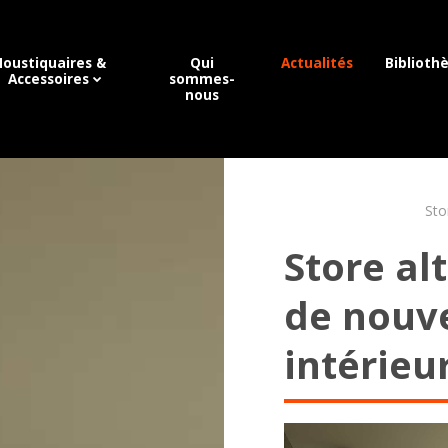
oustiquaires &
Qui
Actualités
Biblioth
Accessoires
sommes-
nous
Sto
Store al
de nouve
intérieu