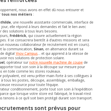
loppement, nous avons en effet dû nous entourer et
r
tous nos métiers
:
thilde
, une nouvelle assistante commerciale, interface de
 jour, elle répond à leurs demandes et fait le lien avec
er des solutions à tous leurs besoins.
jours,
Frédérick
, qui couvre actuellement la région
es. Il se consacrera bientôt à d’autres missions et sera
 un nouveau collaborateur (le recrutement est en cours).
et la communication,
Sinan
, en alternance durant sa
 de digital
Ynov Campus
… et qui apprend à la vitesse de
uvoir nos solutions de protection solaire.
el
, opérateur sur
notre nouvelle machine de coupe
de
nsi apporter tout son soin à la découpe sur mesure pour
ns en toile comme les stores rouleaux.
r polyvalent, est venu prêter main-forte à ses collègues à
ibue à tous les postes, découpe, assemblage, emballage,
cieuse ressource pour toute l’équipe.
rateur conditionnement, porte tout son soin à l’expédition
ce que lorsque votre store est fabriqué, le travail n’est
s tenons à ce qu’il soit bien protégé durant son transport.
ecrutements sont prévus pour