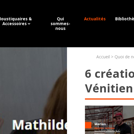
oustiquaires &
Qui
Actualités
Biblioth
Accessoires
sommes-
nous
Accueil
Quoi de n
6 créati
Vénitie