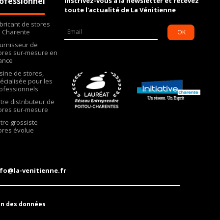
ofessionnel
Inscrivez-vous à la newsletter et recevez
toute l'actualité de La Vénitienne
bricant de stores
 Charente
OK
urnisseur de
ores sur-mesure en
ance
Usine de stores,
écialisée pour les
ofessionnels
tre distributeur de
ores sur-mesure
tre grossiste
ores évolue
fo@la-venitienne.fr
on des données