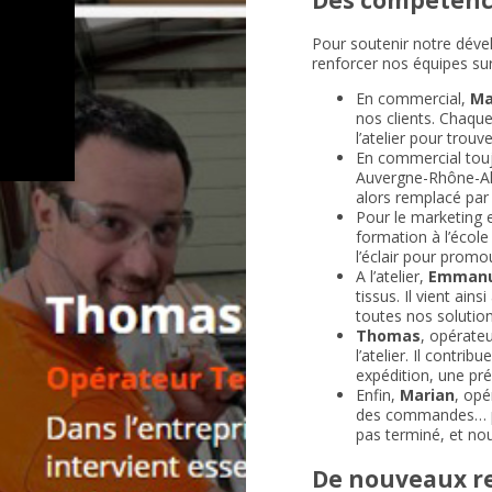
Pour soutenir notre déve
renforcer nos équipes su
En commercial,
Ma
nos clients. Chaque
l’atelier pour trouv
En commercial tou
Auvergne-Rhône-Alp
alors remplacé par
Pour le marketing 
formation à l’école
l’éclair pour promo
A l’atelier,
Emmanu
tissus. Il vient ai
toutes nos solutio
Thomas
, opérateu
l’atelier. Il contr
expédition, une pré
Enfin,
Marian
, opé
des commandes… par
pas terminé, et nou
De nouveaux r