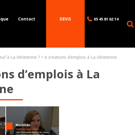
èque
Contact
DEVIS
05 45 81 62 14
euf à La Vénitienne ?
6 créations d’emplois à La Vénitienne
ons d’emplois à La
nne