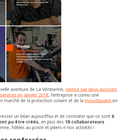
uvelle aventure de La Vénitienne,
reprise par deux associés
s services en janvier 2018
, l’entreprise a connu une
un marché de la protection solaire et de la
moustiquaire
en
dresser un bilan aujourd’hui et de constater que ce sont
6
ont pu être créés
, en plus des
18 collaborateurs
nne, fidèles au poste et piliers e nos activités !
es renforcées