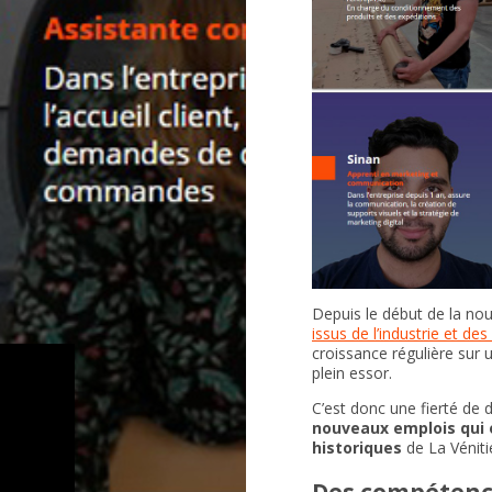
Depuis le début de la no
issus de l’industrie et de
croissance régulière sur 
plein essor.
C’est donc une fierté de 
nouveaux emplois qui 
historiques
de La Vénitie
Des compétenc