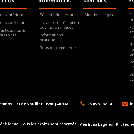
oduits
Informations
Mentions
Pr
ores intérieurs
Sécurité des enfants
Mentions Légales
Fa
en
ores extérieurs
Livraison et réception
des marchandises
Fo
ustiquaires &
st
cessoires
Informations
Fr
pratiques
l’
Bons de commande
sp
pr
Vo
st
Vo
st
hamps – ZI de Souillac
16200
JARNAC
05 45 81 62 14
in
Vénitienne.
Tous les droits sont réservés.
Mentions Légales
Protecti