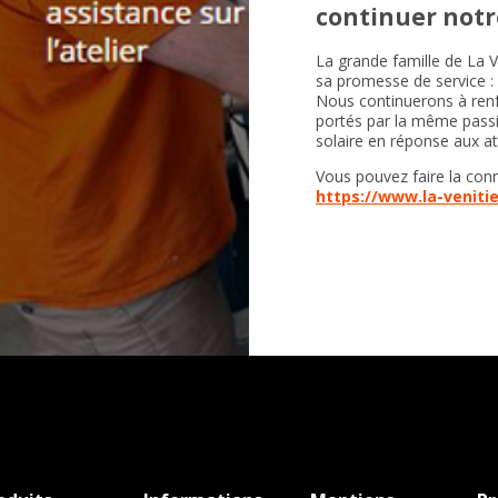
continuer notr
La grande famille de La V
sa promesse de service : r
Nous continuerons à renf
portés par la même passi
solaire en réponse aux at
Vous pouvez faire la conn
https://www.la-venit