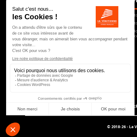
Pr
depuis 30 ans, conçoit, fabrique et
commercialise dans toute la France des
St
stores et autres équipements de protection
solaire et lumineuse. En choisissant La
St
Vénitienne, vous faites le choix d’un
Mo
partenaire qui vous garantit un produit de
Ac
qualité, une réactivité immédiate et une
équipe commerciale expérimentée.
6 allée des grands c
© 2018-26 -
La 