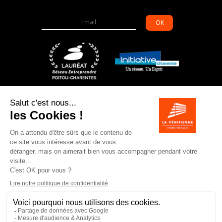
OK
6 allée des grands champs – ZI de Souillac
16200
JARNAC
05 45 81 62 14
info@la-venitienne.fr