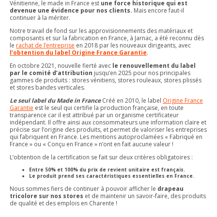
Vénitienne, le made in France est
une force historique qui est
devenue une évidence pour nos clients.
Mais encore faut-il
continuer à la mériter.
Notre travail de fond sur les approvisionnements des matériaux et
composants et sur la fabrication en France, à Jarnac, a été reconnu dès
le
rachat de l’entreprise
en 2018 par les nouveaux dirigeants, avec
l’obtention du label Origine France Garantie
.
En octobre 2021, nouvelle fierté avec
le renouvellement du label
par le comité d’attribution
jusqu’en 2025 pour nos principales
gammes de produits : stores vénitiens, stores rouleaux, stores plissés
et stores bandes verticales.
Le seul label du Made in France
Créé en 2010, le label
Origine France
Garantie
est le seul qui certifie la production française, en toute
transparence car il est attribué par un organisme certificateur
indépendant. Il offre ainsi aux consommateurs une information claire et
précise sur l’origine des produits, et permet de valoriser les entreprises
qui fabriquent en France. Les mentions autoproclamées « Fabriqué en
France » ou « Conçu en France » n’ont en fait aucune valeur !
L’obtention de la certification se fait sur deux critères obligatoires :
Entre 50% et 100% du prix de revient unitaire est français.
Le produit prend ses caractéristiques essentielles en France.
Nous sommes fiers de continuer à pouvoir afficher le
drapeau
tricolore sur nos stores
et de maintenir un savoir-faire, des produits
de qualité et des emplois en Charente !